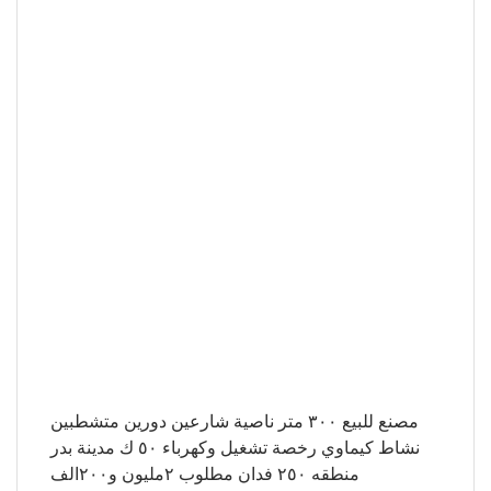
مصنع للبيع ٣٠٠ متر ناصية شارعين دورين متشطبين
نشاط كيماوي رخصة تشغيل وكهرباء ٥٠ ك مدينة بدر
منطقه ٢٥٠ فدان مطلوب ٢مليون و٢٠٠الف