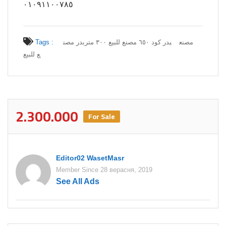
٠١٠٩١١٠٠٧٨٥
Tags :
بدر مصن
بدر كود ٦٥٠ مصنع للبيع ٣٠٠ متر
مصنع
ع للبيع
2.300.000
For Sale
Editor02 WasetMasr
Member Since 28 верасня, 2019
See All Ads