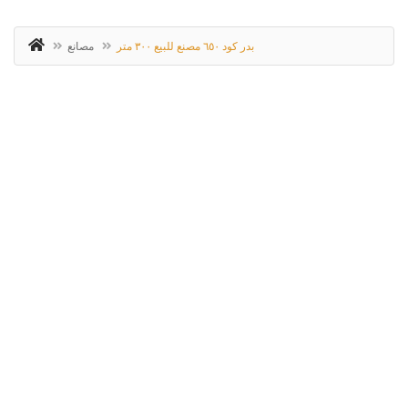
بدر كود ٦٥٠ مصنع للبيع ٣٠٠ متر
مصانع