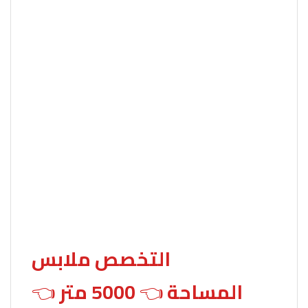
التخصص
ملابس
👈 المساحة 👈
5000
متر