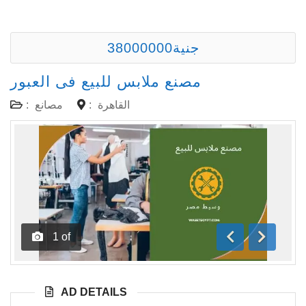
38000000جنية
مصنع ملابس للبيع فى العبور
القاهرة
:
مصانع
:
1
of
Previous
Next
AD DETAILS