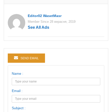
Editor02 WasetMasr
Member Since 28 верасня, 2019
See All Ads
SEND EMAIL
Name :
Email :
Subject :