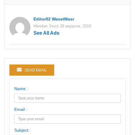
Editor02 WasetMasr
Member Since 28 верасня, 2019
See All Ads
SEND EMAIL
Name :
Email :
Subject :