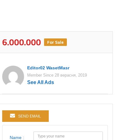
6.000.000
For Sale
Editor02 WasetMasr
Member Since 28 верасня, 2019
See All Ads
SEND EMAIL
Name :