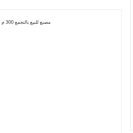
مصنع للبيع بالتجمع 300 م بدروم +4 ادوار نشاط هندسي مطلوب للبيع 6 مليون