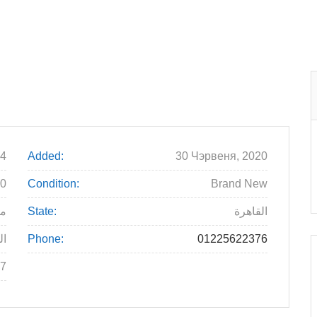
4
Added:
30 Чэрвеня, 2020
00
Condition:
Brand New
القاهرة
State:
م
01225622376
Phone:
ال
7