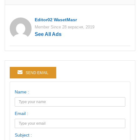
Editor02 WasetMasr
Member Since 28 верасня, 2019
See All Ads
SEND EMAIL
Name :
Email :
Subject :