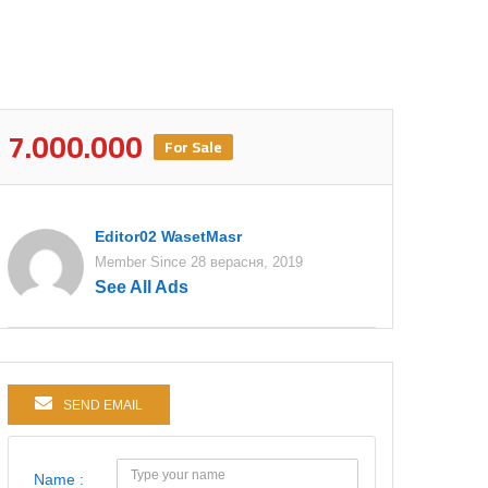
7.000.000
For Sale
Editor02 WasetMasr
Member Since 28 верасня, 2019
See All Ads
SEND EMAIL
Name :