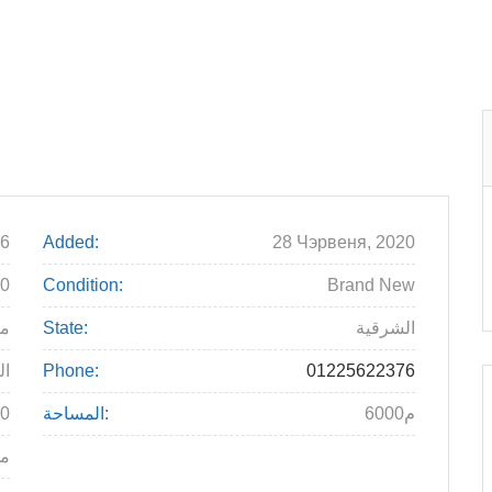
6
Added:
28 Чэрвеня, 2020
00
Condition:
Brand New
الشرقية
State:
م
01225622376
Phone:
ال
6000م
المساحة:
0
مو