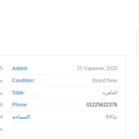
5
Added:
25 Чэрвеня, 2020
Brand New
Condition:
.000
القاهرة
State:
م
01225622376
Phone:
ال
600م
المساحة:
4
جم