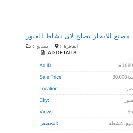
مصنع للايجار يصلح لاى نشاط العبور
القاهرة
:
مصانع
:
AD DETAILS
Ad ID:
1880
30جنية
Sale Price:
صر
Location:
عبور
City:
Views:
55
يع الانشطة
التخصص: