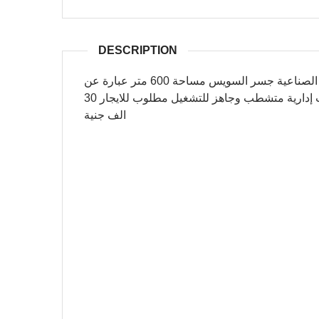
DESCRIPTION
مصنع او مخزن او مركز خدمة سيارات للايجار بالمنطقة الصناعية جسر السويس مساحة 600 متر عبارة عن
جمالون رتفاع 8 متر ارضيات خرصانة هليكويتر بة 3مكاتب إدارية متشطب وجاهز للتشغيل مطلوب للايجار 30
الف جنية