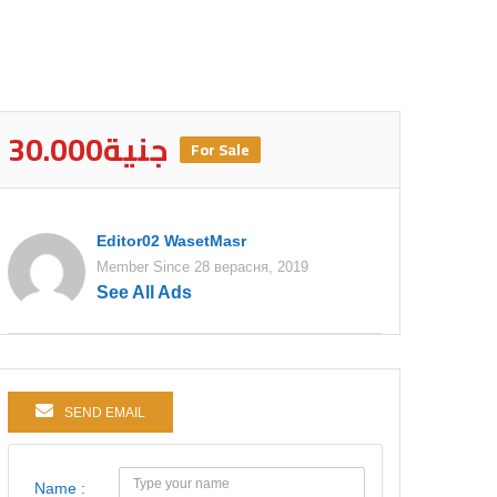
30.000جنية
For Sale
Editor02 WasetMasr
Member Since 28 верасня, 2019
See All Ads
SEND EMAIL
Name :