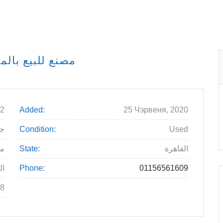
مصنع للبيع بالم
2
Added:
25 Чэрвеня, 2020
Used
Condition:
0000
القاهرة
State:
م
01156561609
Phone:
ال
8