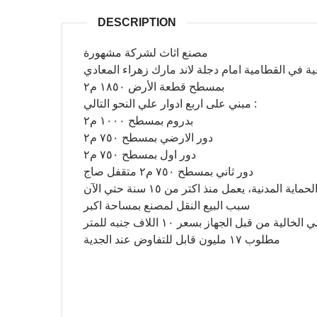
DESCRIPTION
مصنع اثاث لشركة مشهورة
ة في القطامية امام دجلة لاند مارك زهراء المعادي
بمسطح قطعة الأرض ١٨٥٠ م٢
مبني على اربع ادوار علي النحو التالي :
بدروم بمسطح ١٠٠٠ م٢
دور الارضي بمسطح ٧٥٠ م٢
دور اول بمسطح ٧٥٠ م٢
دور ثاني بمسطح ٧٥٠ م٢ متقفل صاج
لمدنية، يعمل منذ اكتر من ١٥ سنة حتي الآن
سبب البيع النقل لمصنع بمساحة اكبر
خالية من قبل الجهاز بسعر ١٠ اللاف جنبه للمتر
مطلوب ١٧ مليون قابل للتفاوض عند الجدية