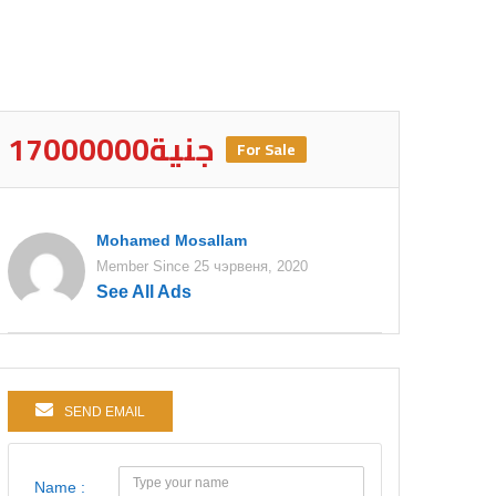
17000000جنية
For Sale
Mohamed Mosallam
Member Since 25 чэрвеня, 2020
See All Ads
SEND EMAIL
Name :