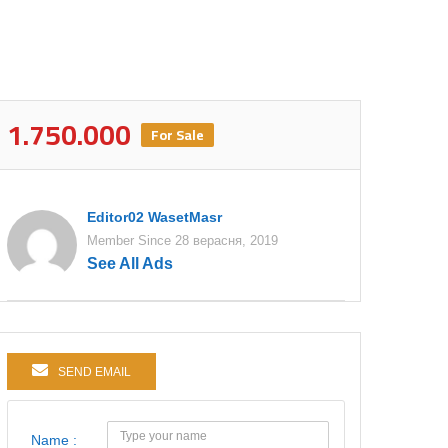
1.750.000
For Sale
Editor02 WasetMasr
Member Since 28 верасня, 2019
See All Ads
SEND EMAIL
Name :