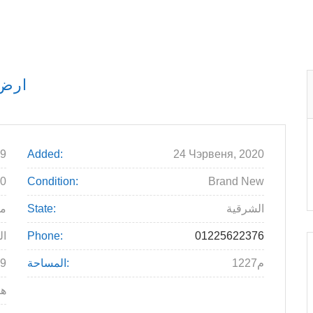
ارض 
9
Added:
24 Чэрвеня, 2020
00
Condition:
Brand New
الشرقية
State:
م
01225622376
Phone:
ال
1227م
المساحة:
9
ه