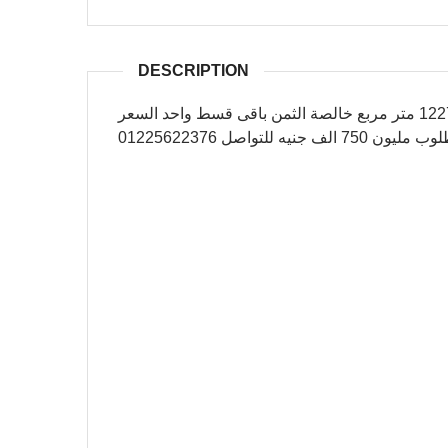
DESCRIPTION
ارض صناعى للبيع نشاط هندسى فى العاشرالمساحة 1227 متر مربع خالصة الثمن باقى قسط واحد السعر
ن 750 الف جنيه للتواصل 01225622376