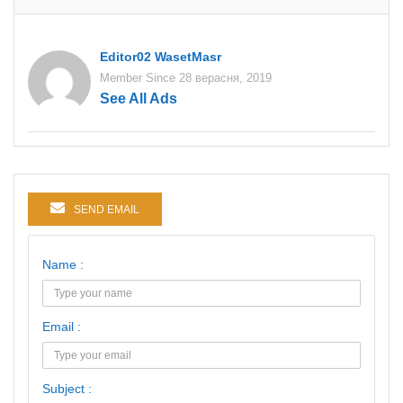
Editor02 WasetMasr
Member Since 28 верасня, 2019
See All Ads
SEND EMAIL
Name :
Email :
Subject :