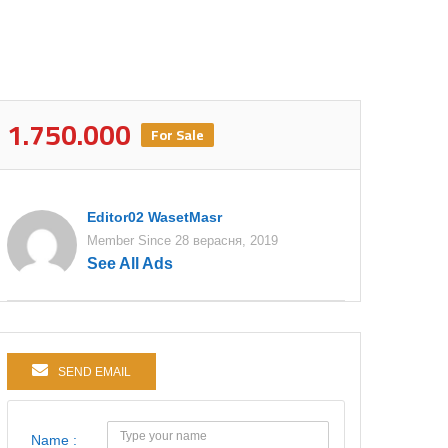
1.750.000
For Sale
Editor02 WasetMasr
Member Since 28 верасня, 2019
See All Ads
SEND EMAIL
Name :