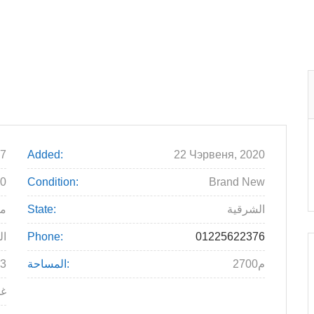
7
Added:
22 Чэрвеня, 2020
00
Condition:
Brand New
الشرقية
State:
م
01225622376
Phone:
ال
2700م
المساحة:
3
غذ