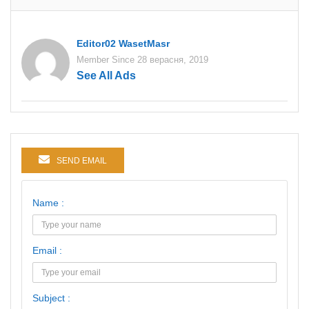
Editor02 WasetMasr
Member Since 28 верасня, 2019
See All Ads
SEND EMAIL
Name :
Email :
Subject :