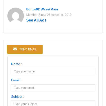
Editor02 WasetMasr
Member Since 28 верасня, 2019
See All Ads
SEND EMAIL
Name :
Email :
Subject :