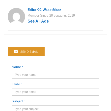
Editor02 WasetMasr
Member Since 28 верасня, 2019
See All Ads
SEND EMAIL
Name :
Email :
Subject :