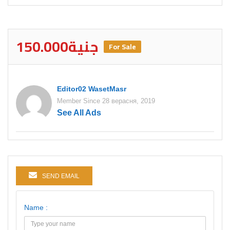
150.000جنية
For Sale
Editor02 WasetMasr
Member Since 28 верасня, 2019
See All Ads
SEND EMAIL
Name :