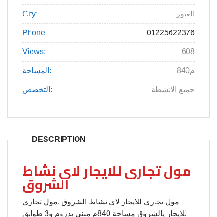
العبور
City:
Phone:
01225622376
Views:
608
840م
المساحة:
جميع الانشطة
التخصص:
DESCRIPTION
مول تجارى للايجار لاى نشاط
الشروق
مول تجارى للايجار لاى نشاط الشروق ,مول تجارى
للايجار يالشروق مساحة 840م مبنى بدروم و3 طوابق