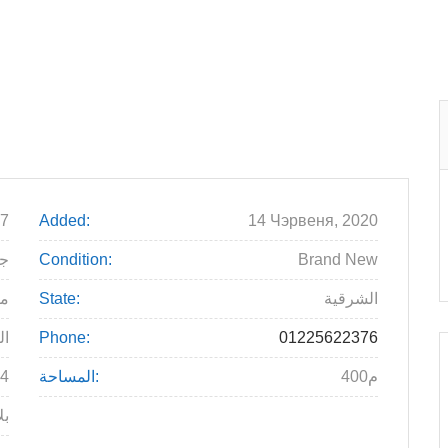
7
Added:
14 Чэрвеня, 2020
Brand New
Condition:
000
الشرقية
State:
م
01225622376
Phone:
ال
400م
المساحة:
4
بل