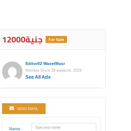
12000جنية
For Sale
Editor02 WasetMasr
Member Since 28 верасня, 2019
See All Ads
SEND EMAIL
Name :