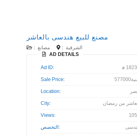
مصنع للبيع هندسى بالعاشر
الشرقية
:
مصانع
:
AD DETAILS
Ad ID:
1823
57جنية
Sale Price:
صر
Location:
عاشر من رمضان
City:
Views:
105
ندسى
التخصص: