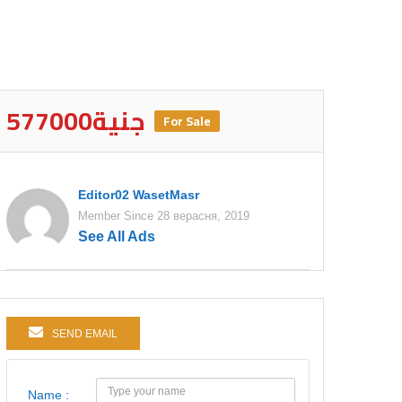
577000جنية
For Sale
Editor02 WasetMasr
Member Since 28 верасня, 2019
See All Ads
SEND EMAIL
Name :