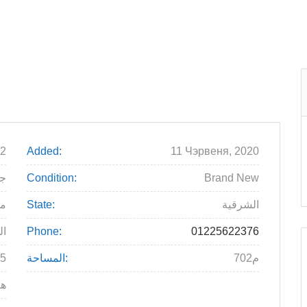
2
Added:
11 Чэрвеня, 2020
Brand New
Condition:
7000
الشرقية
State:
م
01225622376
Phone:
ال
702م
المساحة:
5
ه