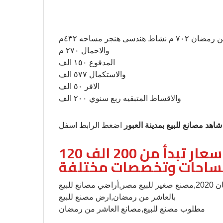
مصنع للبيع هندسى بالعاشر مصنع للبيع في العاشر من رمضان ٧٠٢ م نشاط هندسى هنجر مساحه ٤٣٢م
والاحمال ٢٧٠ م
المدفوع ١٥٠ الف
والاستكمال ٥٧٧ الف
الافر ٥٠ الف
والاقساط المتبقيه ربع سنوي ٢٠٠ الف
شاهد مصانع للبيع بمدينة العبور
اضغط الرابط اسفل
120 مصنع للبيع بمدية العبور باسعار تبدأ من 200 الف
اعلان رقم 71 ويوجد ايضا مصنع للبيع بالعاشر من رمضان 2020,مصنع صغير للبيع مصر,أراضي مصانع للبيع
بالعاشر من رمضان,ارض مصنع للبيع
مطلوب مصنع للبيع,مصانع العاشر من رمضان