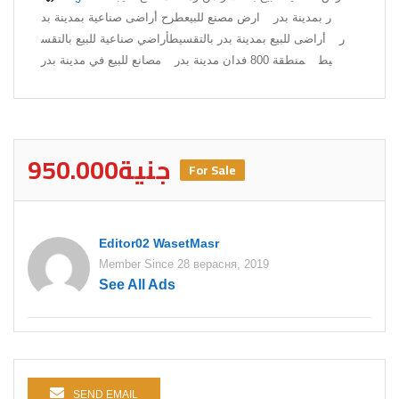
ر بمدينة بدر
ارض مصنع للبيع
طرح أراضى صناعية بمدينة بد
ر
أراضى للبيع بمدينة بدر بالتقسيط
أراضي صناعية للبيع بالتقس
يط
منطقة 800 فدان مدينة بدر
مصانع للبيع في مدينة بدر
950.000جنية
For Sale
Editor02 WasetMasr
Member Since 28 верасня, 2019
See All Ads
SEND EMAIL