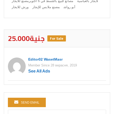
لايجار بالعباسية
مصانع للبيع بالقسط في 6 اكتوبر
مصنع للايجار
أبو رواش
مصنع ملابس للإيجار
ورش للايجار
25.000جنية
For Sale
Editor02 WasetMasr
Member Since 28 верасня, 2019
See All Ads
SEND EMAIL