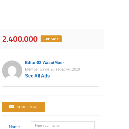
2.400.000
For Sale
Editor02 WasetMasr
Member Since 28 верасня, 2019
See All Ads
SEND EMAIL
Name :