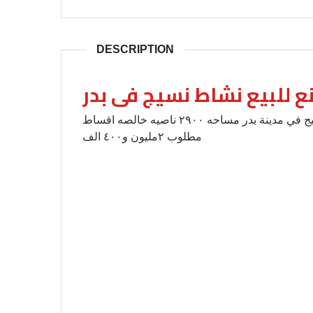
DESCRIPTION
 للبيع نشاط نسيج فى بدر
ارض مصنع للبيع نشاط نسيج فى بدر ارض مصنع نسيج في مدينة بدر مساحه ٢٩٠٠ ناصيه خالصه اقساط
مطلوب ٢مليون و٤٠٠ الف