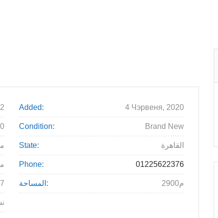
2
Added:
4 Чэрвеня, 2020
00
Condition:
Brand New
القاهرة
State:
م
01225622376
Phone:
مد
2900م
المساحة:
7
نس