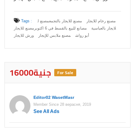
مصنع رخام للايجار
مصنع للايجار بالتجمع
مصنع ل
Tags :
لايجار بالعباسية
مصانع للبيع بالقسط في 6 اكتوبر
مصنع للايجار
أبو رواش
مصنع ملابس للإيجار
ورش للايجار
16000جنية
For Sale
Editor02 WasetMasr
Member Since 28 верасня, 2019
See All Ads