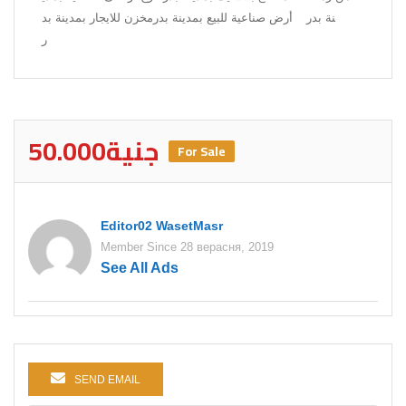
نة بدر
أرض صناعية للبيع بمدينة بدر
مخزن للايجار بمدينة بد
ر
50.000جنية
For Sale
Editor02 WasetMasr
Member Since 28 верасня, 2019
See All Ads
SEND EMAIL