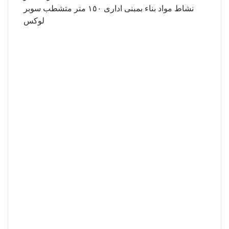
نشاط مواد بناء بمبنى ادارى ١٥٠ متر متشطب سوبر
لوكس