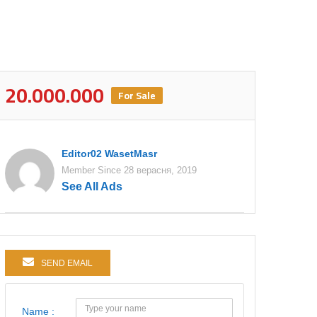
20.000.000
For Sale
Editor02 WasetMasr
Member Since 28 верасня, 2019
See All Ads
SEND EMAIL
Name :