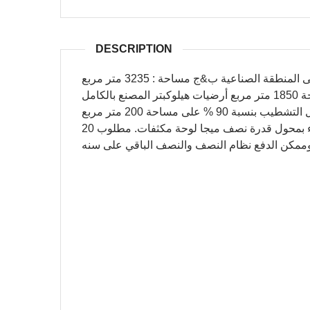
DESCRIPTION
منطقة الصناعية ب&ج مساحة : 3235 متر مربع
الكامل
90 % على مساحة 200 متر مربع
المصنع مجهز بخزانات أرضي و غرفة أمن و غرف كهرباء بمحول قدرة نصف ميجا لوحة مكثفات. مطلوب 20
وممكن الدفع نظام النصف والنصف الباقي على سنه