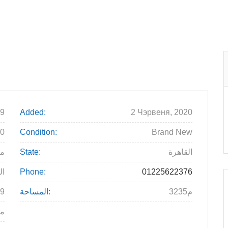
9
Added:
2 Чэрвеня, 2020
00
Condition:
Brand New
القاهرة
State:
م
01225622376
Phone:
ال
3235م
المساحة:
9
مع