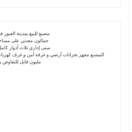
مصنع للبيع بمدينة العبور فى ال
جمالون معدني على مساحة 1850 متر مربع أرضيات هيلوكبتر المصنع ب
مبنى إداري ثلاث أدوار كامل التشطيب بنسبة 
مليون قابل للتفاوض 