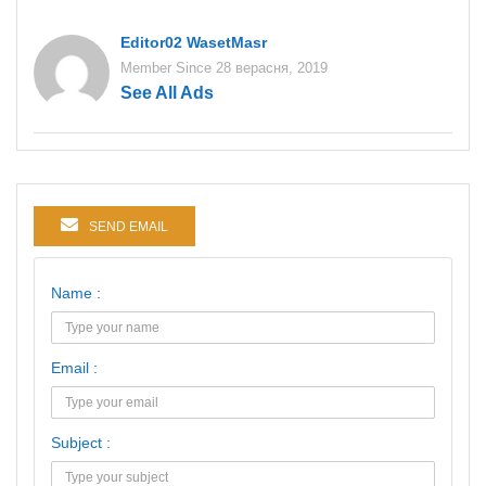
Editor02 WasetMasr
Member Since 28 верасня, 2019
See All Ads
SEND EMAIL
Name :
Email :
Subject :