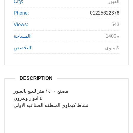
العبور
City:
Phone:
01225622376
Views:
543
1400م
المساحة:
كيماوى
التخصص:
DESCRIPTION
مصنع ١٤٠٠ متر للبيع بالعبور
٤ ادوار وبدرون
نشاط كيماوي المنطقه الصناعيه الاولي