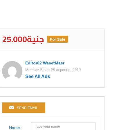
25.000جنية
For Sale
Editor02 WasetMasr
Member Since 28 верасня, 2019
See All Ads
SEND EMAIL
Name :