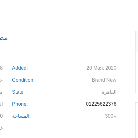
مصن
8
Added:
20 Мая, 2020
Brand New
Condition:
.000
القاهرة
State:
م
01225622376
Phone:
ال
300م
المساحة:
0
غذ