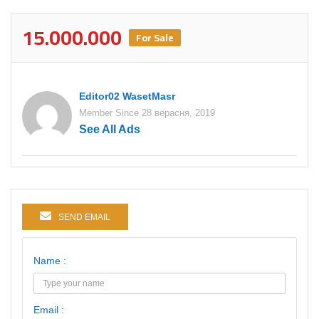
15.000.000
For Sale
Editor02 WasetMasr
Member Since 28 верасня, 2019
See All Ads
SEND EMAIL
Name :
Email :