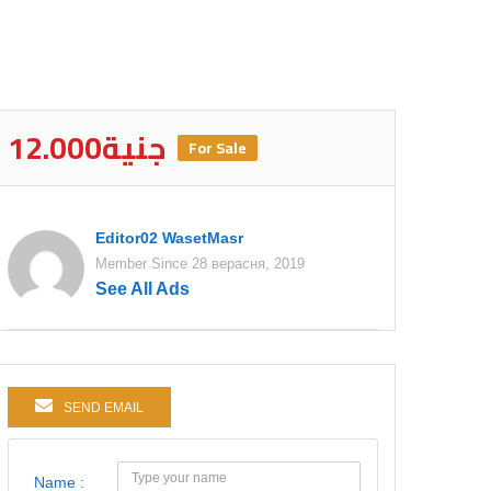
12.000جنية
For Sale
Editor02 WasetMasr
Member Since 28 верасня, 2019
See All Ads
SEND EMAIL
Name :