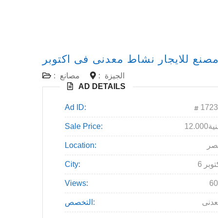
صنع للايجار نشاط معدنى فى اكتوبر
الجيزة
:
مصانع
:
AD DETAILS
Ad ID:
1723
12جنية
Sale Price:
صر
Location:
اكتوبر
City:
Views:
60
دنى
التخصص: