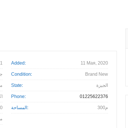
م
1
Added:
11 Мая, 2020
Brand New
Condition:
.000
الجيزة
State:
م
01225622376
Phone:
6 
300م
المساحة:
0
مع