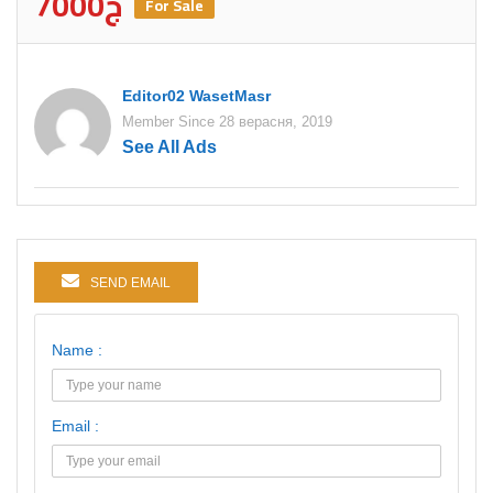
7000ج
For Sale
Editor02 WasetMasr
Member Since 28 верасня, 2019
See All Ads
SEND EMAIL
Name :
Email :