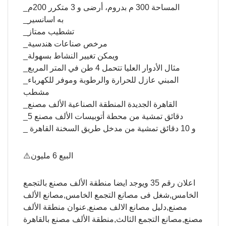
_المساحة 300 م بدروم، أرضى و 3 متكرر 200م
_به اسانسير
_تشطيب ممتاز
_مرخص صناعات هندسية
_ويمكن تغيير النشاط بسهولة
_مثال الأدوار العليا تتحمل 4 طن في المتر المربع
_المبني عازل للحرارة والرطوبة وموفر للكهرباء
مشطب
_القاهرة الجديدة المنطقة الصناعية الألف مصنع
_5 دقائق تمشية من محطة أتوبيسات الألف مصنع
_ و 10 دقائق تمشية من مدخل طريق السخنة القاهرة
⚠️البيع 6 مليون
اعلان رقم 35 ويوجد ايضا منطقة الألف مصنع بالتجمع
الخامس,شغل فى مصانع التجمع الخامس,مصانع الألف
مصنع,دليل مصانع الالف مصنع,عنوان منطقة الألف
مصنع,مصانع التجمع الثالث,منطقة الألف مصنع بالقاهرة