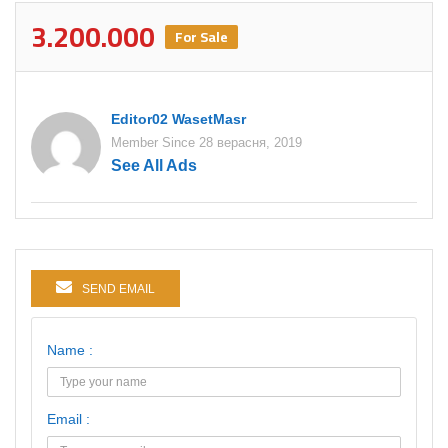
3.200.000
For Sale
Editor02 WasetMasr
Member Since 28 верасня, 2019
See All Ads
SEND EMAIL
Name :
Email :