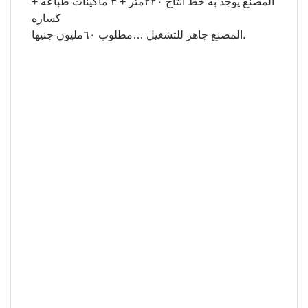
المصنع يوجد به خط انتاج ٢٢٠متر + ٣ ماكينات طباعه +
كساره
المصنع جاهز للتشغيل …مطلوب ٦٠مليون جنيها.