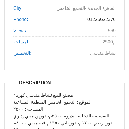
القاهرة الجديدة -التجمع الخامس
City:
Phone:
01225622376
Views:
569
2500م
المساحة:
نشاط هندسى
التخصص:
DESCRIPTION
مصنع للبيع نشاط هندسي كهرباء
الموقع : التجمع الخامس المنطقة الصناعية
المساحه : ٢٥٠٠
التقسيمه الدخليه : بدروم ٢٥٠٠م، دورين مبني إداري
دور ارضي ١٧٠٠م، دور تاني ١٣٥٠م فيه مباني ٨٠٠٠م