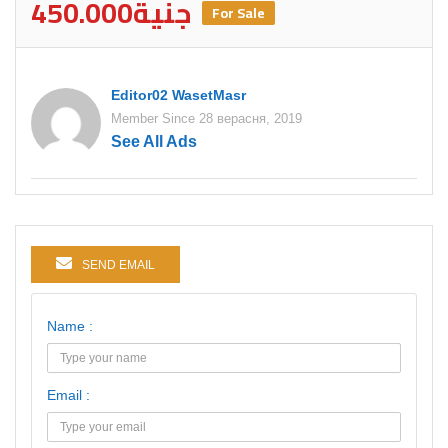
450.000جنية
For Sale
Editor02 WasetMasr
Member Since 28 верасня, 2019
See All Ads
SEND EMAIL
Name :
Email :