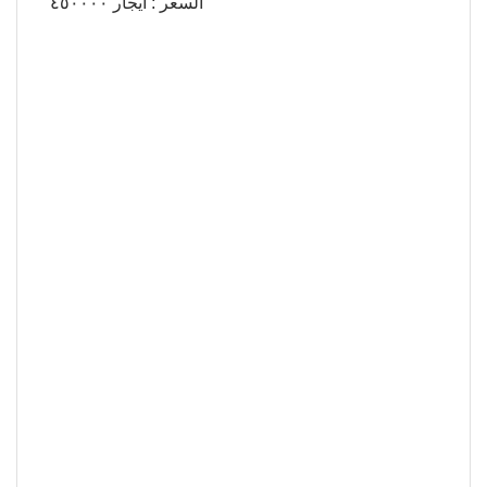
السعر : ايجار ٤٥٠٠٠٠