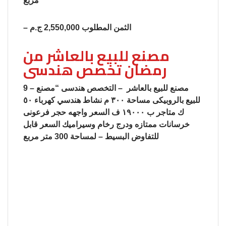
مربع
– الثمن المطلوب 2,550,000 ج.م
مصنع للبيع بالعاشر من
رمضان تخصص هندسى
9 – مصنع للبيع بالعاشر – التخصص هندسى “مصنع
للبيع بالروبيكى مساحة ٣٠٠ م نشاط هندسي كهرباء ٥٠
ك متاجر ب ١٩٠٠٠ ف السعر واجهه حجر فرعونى
خرسانات ممتازه ودرج رخام وسيراميك السعر قابل
للتفاوض البسيط – لمساحة 300 متر مربع