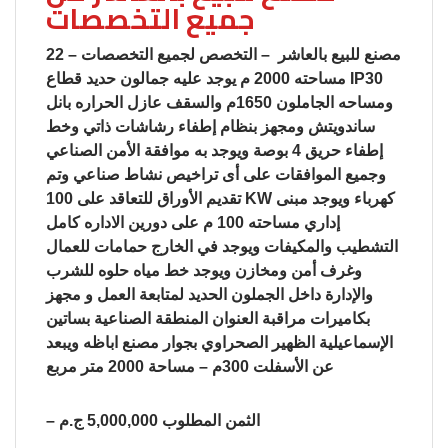
جميع التخصصات
22 – مصنع للبيع بالعاشر – التخصص لجميع التخصصات
مساحته 2000 م يوجد عليه جمالون حديد قطاع IP30
ومساحه الجاملون 1650م والسقف عازل الحراره بانل
ساندويتش ومجهز بنظام إطفاء رشاشات ذاتي وخط
إطفاء حريق 4 بوصة ويوجد به موافقة الأمن الصناعي
وجميع الموافقات على أى تراخيص نشاط صناعي وتم
تقديم الأوراق للتعاقد على 100 KW كهرباء ويوجد مبنى
إداري مساحته 100 م على دورين الاداره كامل
التشطيب والمكيفات ويوجد في الخارج حمامات للعمال
وغرف أمن ومخازن ويوجد خط مياه حلوه للشرب
والإدارة داخل الجملون الحديد لمتابعة العمل و مجهز
بكاميرات مراقبة العنوان المنطقة الصناعية بساتين
الإسماعيلية الظهير الصحراوي بجوار مصنع اباظه ويبعد
عن الأسفلت 300م – مساحة 2000 متر مربع
– الثمن المطلوب 5,000,000 ج.م