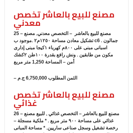
مصنع للبيع بالعاشر تخصص
معدني
25 – مصنع للبيع بالعاشر – التخصص معدني, مصنع
تشكيل معادن مساحة ١٢٥٠م٢ .موجود ب c6 . جمالون
اسبانى مبنى على ٨٠٠م كهرباء ١كيجا مبنى إدارى
مكون من طابقين . ونش رافع بقدرة ١٠٠طن ٢كشك
أمن – المساحة 1,250 متر مربع
– الثمن المطلوب 6,750,000 ج.م
مصنع للبيع بالعاشر تخصص
غذائي
26 – مصنع للبيع بالعاشر – التخصص غذائي , للبيع مصنع
غذائي على مساحة ٩٠٠ متر مربع . * ملكية مسجلة –
رخصة تشغيل وسجل صناعى ساريين. * مساحة المبانى