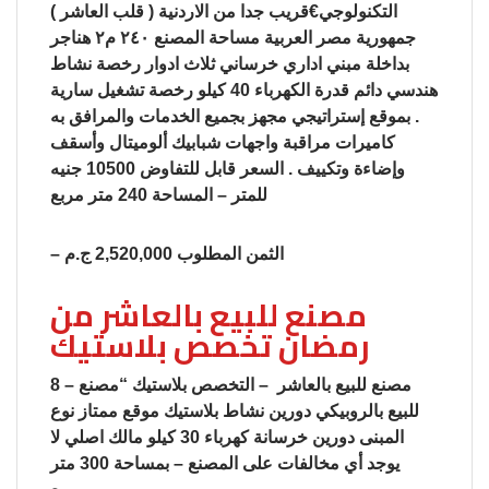
التكنولوجي€قريب جدا من الاردنية ( قلب العاشر )
جمهورية مصر العربية مساحة المصنع ٢٤٠ م٢ هناجر
بداخلة مبني اداري خرساني ثلاث ادوار رخصة نشاط
هندسي دائم قدرة الكهرباء 40 كيلو رخصة تشغيل سارية
. بموقع إستراتيجي مجهز بجميع الخدمات والمرافق به
كاميرات مراقبة واجهات شبابيك ألوميتال وأسقف
وإضاءة وتكييف . السعر قابل للتفاوض 10500 جنيه
للمتر – المساحة 240 متر مربع
– الثمن المطلوب 2,520,000 ج.م
مصنع للبيع بالعاشر من
رمضان تخصص بلاستيك
8 – مصنع للبيع بالعاشر – التخصص بلاستيك “مصنع
للبيع بالروبيكي دورين نشاط بلاستيك موقع ممتاز نوع
المبنى دورين خرسانة كهرباء 30 كيلو مالك اصلي لا
يوجد أي مخالفات على المصنع – بمساحة 300 متر