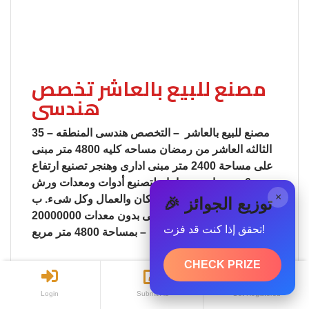
مصنع للبيع بالعاشر تخصص
هندسى
35 – مصنع للبيع بالعاشر – التخصص هندسى المنطقه
الثالثه العاشر من رمضان مساحه كليه 4800 متر مبنى
على مساحة 2400 متر مبنى ادارى وهنجر تصنيع ارتفاع
6 متر بها رخصة انتاج لتصنيع أدوات ومعدات ورش
×
النجارة الحديثة السعر بالمكان والعمال وكل شىء. ب
🎉 توزيع الجوائز
25000000 للبيع فاضى بدون معدات 20000000
تحقق إذا كنت قد فزت!
وممكن تغيير النشاط – بمساحة 4800 متر مربع
CHECK PRIZE
– الثمن المطلوب 20,000,000 ج.م
Login
Submit Ad
Get Registered
مصنع للبيع بالعاشر جميع