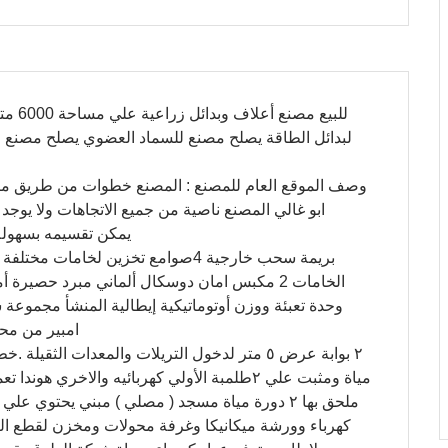
للبيع
لبدائل الطاقة يصلح مصنع للسماد العضوي يصلح مصنع 
وصف الموقع العام للمصنع : المصنع خطوات من طريق مص
ابو غالي المصنع ناصية من جميع الاتجاهات ولا يوجد 
للعاملين Flat Slap يمكن تقسيمه ب
امبير من محولين كهرب
مياة ومثبت علي ٢طلمبة الأولي كهربائيه والاخر