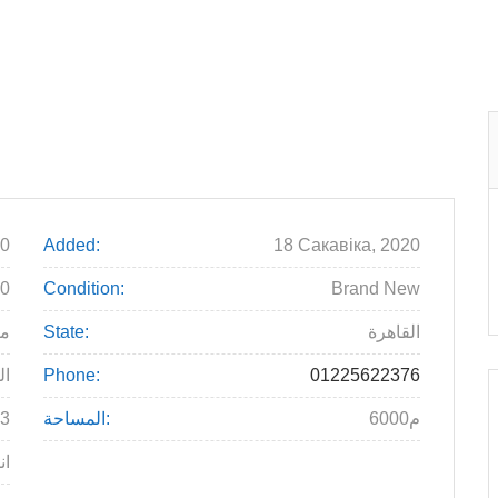
0
Added:
18 Сакавіка, 2020
00
Condition:
Brand New
القاهرة
State:
م
01225622376
Phone:
ال
6000م
المساحة:
83
ان