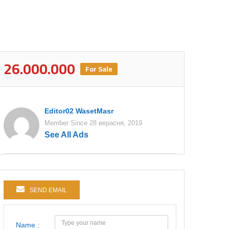
26.000.000
For Sale
Editor02 WasetMasr
Member Since 28 верасня, 2019
See All Ads
SEND EMAIL
Name :