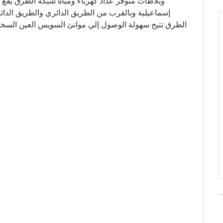
وبلاطات متوفر عداد كهرباء ومياة شبكة الطرق يقع 
إسماعيلية وبالقرب من الطريق الدائري والطريق الدا
الطرق تتيح سهولة الوصول إلي موانئ السويس العين السخ