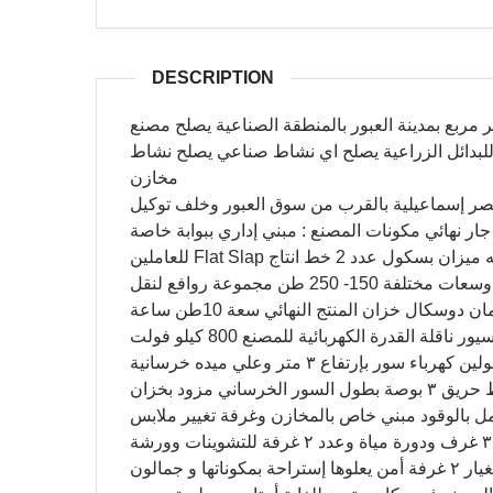
DESCRIPTION
 مصنع أعلاف وبدائل زراعية علي مساحة 6000 متر مربع بمدينة العبور بالمنطقة الصناعية يصلح مصنع
للبدائل الزراعية يصلح اي نشاط صناعي يصلح نشاط
مخازن
ر إسماعيلية بالقرب من سوق العبور وخلف توكيل
جار نهائي مكونات المصنع : مبني إداري ببوابة خاصة
سهوله ميزان بسكول عدد 2 خط انتاج
بريمة سحب خارجية 4صوامع تخزين لخامات مختلفة وسعات مختلفة 150- 250 طن مجموعة روافع لنقل
الخامات 2 مكبس امان دوسكال ألماني مبرد حصيرة أمان دوسكال خزان المنتج النهائي سعة 10طن ساعة
وحدة تعبئة ووزن أوتوماتيكية إيطالية المنشأ مجموعة سيور ناقلة القدرة الكهربائية للمصنع 800 كيلو فولت
اء سور بإرتفاع ٣ متر وعلي ميده خرسانية
٢ بوابة عرض ٥ متر لدخول التريلات والمعدات الثقيلة .خط حريق ٣ بوصة بطول السور الخرساني مزود بخزان
ي هوندا تعمل بالوقود مبني خاص بالمخازن وغرفة تغيير ملابس
ملحق بها ٢ دورة مياة مسجد ( مصلي ) مبني يحتوي علي ٣ غرف ودورة مياة وعدد ٢ غرفة للتشوينات وورشة
كهرباء وورشة ميكانيكا وغرفة محولات ومخزن لقطع الغيار ٢ غرفة أمن يعلوها إستراحة بمكوناتها و جمالون