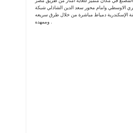
المصنع في مكان متميز للغاية أمتار من طريق مصر
ئري الاوسطي وامام محور سعد الدين الشاذلي شبكة
نة الإسكندرية دمياط مباشرة من خلال طرق سريعه
وممهده .