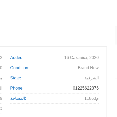
2
Added:
16 Сакавіка, 2020
00
Condition:
Brand New
الشرقية
State:
م
01225622376
Phone:
ال
11863م
المساحة:
9
كي