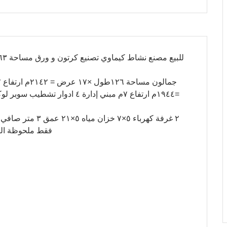
٢ غرفة كهرباء ٥×٧
فقط ملحوظة الصو