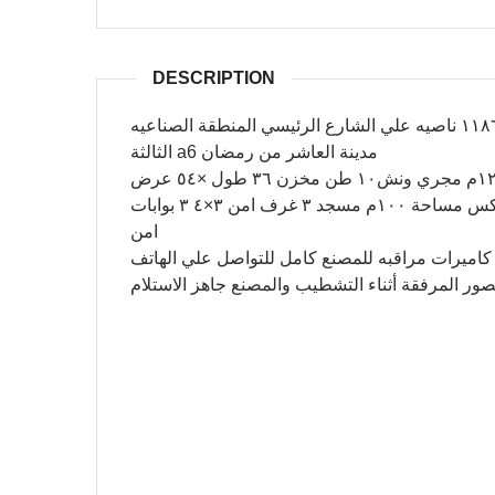
DESCRIPTION
للبيع مصنع نشاط كيماوي تصنيع كرتون و ورق مساحة ١١٨٦٣ ناصيه علي الشارع الرئيسي المنطقة الصناعيه
الثالثة a6 مدينة العاشر من رمضان
جمالون مساحة ١٢٦طول ×١٧ عرض = ٢١٤٢م ارتفاع ١٢م مجري ونش١٠ طن مخزن ٣٦ طول ×٥٤ عرض
=١٩٤٤م ارتفاع ٧م مبني إدارة ٤ ادوار تشطيب سوبر لوكس مساحة ١٠٠م مسجد ٣ غرف امن ٣×٤ ٣ بوابات
امن
 خزان مياه ٥×٢١ عمق ٣ متر صافي كاميرات مراقبه للمصنع كامل للتواصل علي الهاتف
ر المرفقة أثناء التشطيب والمصنع جاهز الاستلام