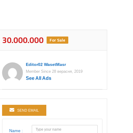
30.000.000
For Sale
Editor02 WasetMasr
Member Since 28 верасня, 2019
See All Ads
SEND EMAIL
Name :