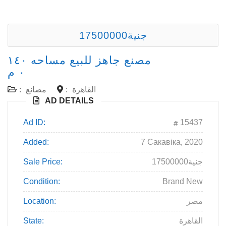
17500000جنية
مصنع جاهز للبيع مساحه ١٤٠
٠ م
القاهرة
:
مصانع
:
AD DETAILS
Ad ID:
15437
Added:
7 Сакавіка, 2020
17500000جنية
Sale Price:
Condition:
Brand New
مصر
Location:
القاهرة
State: