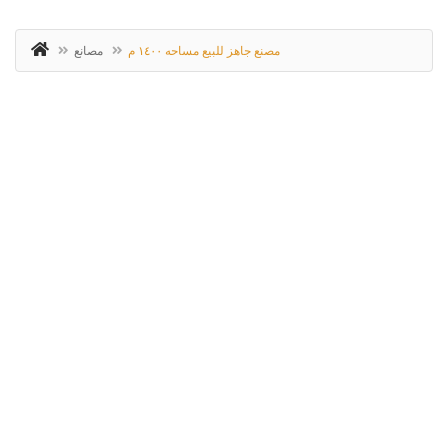
مصنع جاهز للبيع مساحه ١٤٠٠ م
مصانع