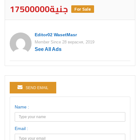
17500000جنية
For Sale
Editor02 WasetMasr
Member Since 28 верасня, 2019
See All Ads
SEND EMAIL
Name :
Email :