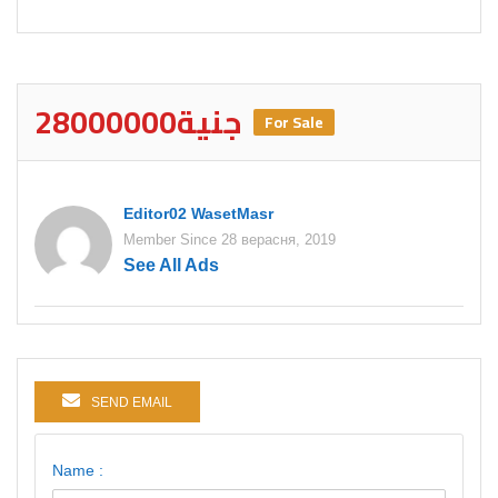
28000000جنية
For Sale
Editor02 WasetMasr
Member Since 28 верасня, 2019
See All Ads
SEND EMAIL
Name :