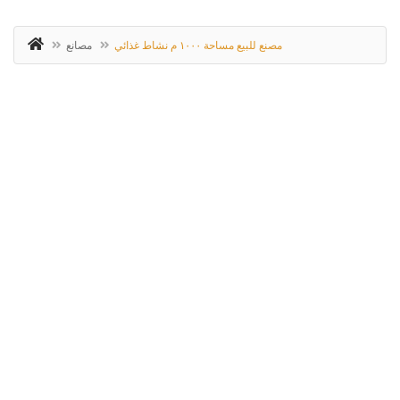
مصنع للبيع مساحة ١٠٠٠ م نشاط غذائي
مصانع