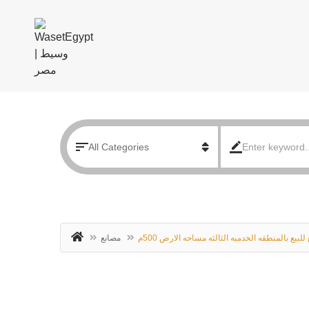
لبيع بالمنطقه الخدميه الثالثه مساحه الارض 500م
مصانع