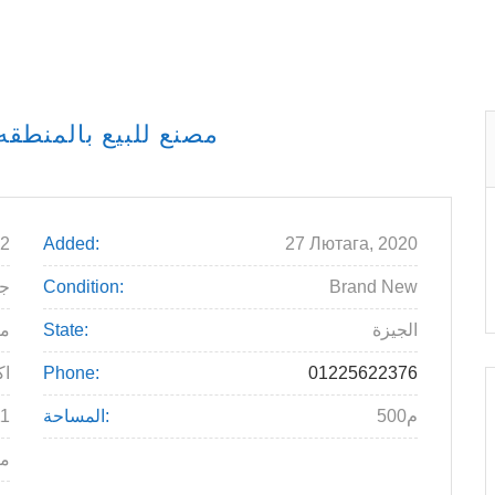
مصنع للبيع بالمنطقه ا
2
Added:
27 Лютага, 2020
Brand New
Condition:
.000
الجيزة
State:
م
01225622376
Phone:
6 
500م
المساحة:
11
مع