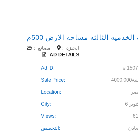
لخدميه الثالثه مساحه الارض 500م
الجيزة
:
مصانع
:
AD DETAILS
Ad ID:
1507
4000جنية
Sale Price:
صر
Location:
اكتوبر
City:
Views:
6
ادن
التخصص: