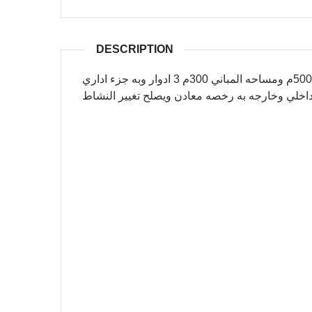
DESCRIPTION
مصنع للبيع بالمنطقه الخدميه الثالثه مساحه الارض 500م ومساحه المباني 300م 3 ادوار وبه جزء اداري
خلي وخارجه به رخصه معادن ويصلح تغيير النشاط