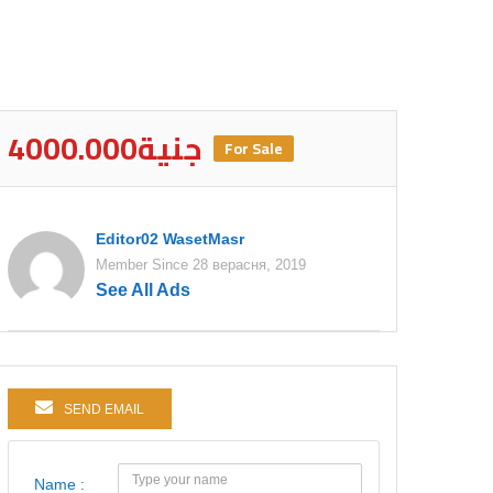
4000.000جنية
For Sale
Editor02 WasetMasr
Member Since 28 верасня, 2019
See All Ads
SEND EMAIL
Name :