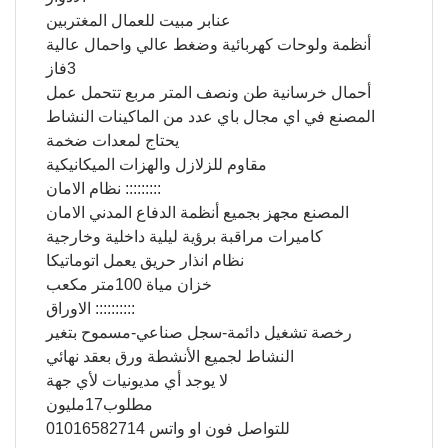
عنابر مبيت للعمال المغتربين
أنظمة ولوحات كهربائية وضغط عالي واحمال عالية
3فاز
أحمال خرسانية طن ونصف المتر مربع تتحمل عمل
المصنع في اي مجال باي عدد من الماكينات النشاط
يحتاج لمعدات ضخمة
مقاوم للزلازل والهزات الميكانيكية
نظام الامان :::::::::
المصنع مجهز بجميع أنظمة الدفاع المدني الامان
كاميرات مراقبة برؤية ليلية داخلية وخارجية
نظام انذار حريق يعمل اتوماتيكا
خزان مياة 100متر مكعب
الاوراق ::::::::::
رخصة تشغيل دائمة-سجل صناعي-مسموح بتغير
النشاط لجميع الأنشطة ورق بعقد نهائي
لا يوجد أي مديونيات لأي جهة
مطلوب17مليون
للتواصل فون او واتس 01016582714