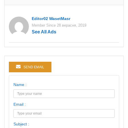
Editor02 WasetMasr
Member Since 28 верасня, 2019
See All Ads
SEND EMAIL
Name :
Email :
Subject :