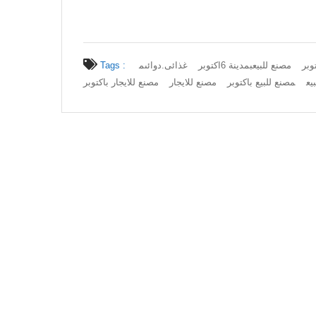
مصنع للبيعبمدينة 6اكتوبر
غذائى.دوائى
م
Tags :
يع
مصنع للبيع باكتوبر
مصنع للايجار
مصنع للايجار باكتوبر