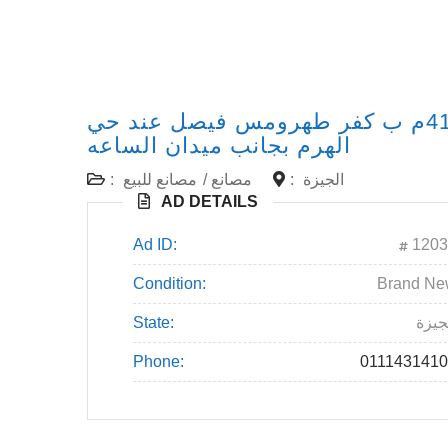
مصنع للبيع كامل بالتجهيز 410م ب كفر طهرومس فيصل عند حي
الهرم بجانب ميدان الساعه
الجيزة
:
مصانع
/
مصانع للبيع
:
AD DETAILS
Ad ID:
1203
Condition:
Brand N
جيزة
State:
Phone:
011143141