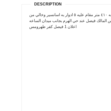
DESCRIPTION
مصنع للبيع كامل بالتجهيز من كهرباء ٣ فاز المصنع مساحه ٤١٠ متر مقام عليه ٥ ادوار به اسانسير وخالي من
 المالك فيصل عند حي الهرم بجانب ميدان الساعه
اعلان 1 فيصل كفر طهرومس