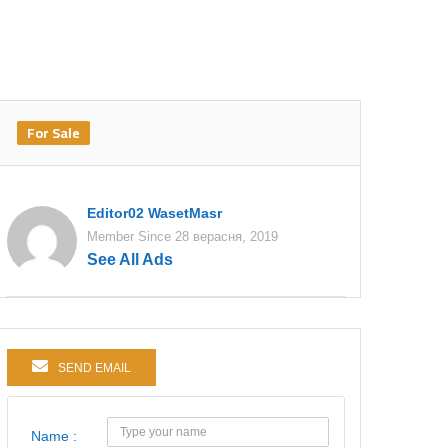
For Sale
Editor02 WasetMasr
Member Since 28 верасня, 2019
See All Ads
SEND EMAIL
Name :