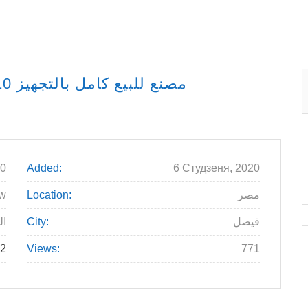
0
Added:
6 Студзеня, 2020
مصر
Location:
ew
فيصل
City:
ال
02
Views:
771