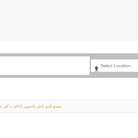
مصنع للبيع كامل بالتجهيز 410م ب كفر طهرومس فيصل عند حي الهرم بجانب ميدان الساعه