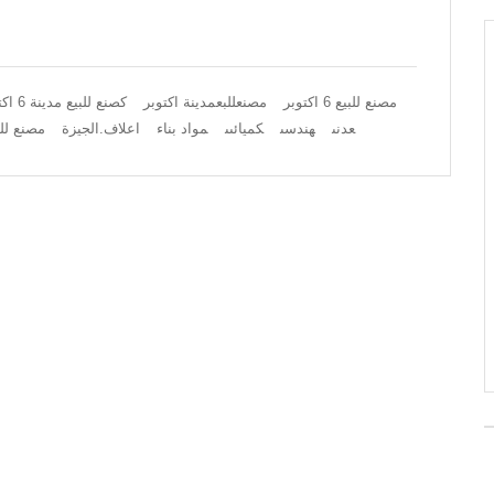
مصنع للبيع 6 اكتوبر
مصنعللبعمدينة اكتوبر
كصنع للبيع مدينة 6 اكتوبر
عدنى
هندسى
كميائىى
مواد بناء
اعلاف.الجيزة
مصنع للب