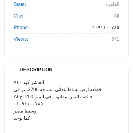
State:
القاهرة
City:
All
Phone:
٠١٠٩١١٠٠٧٨٥
Views:
671
DESCRIPTION
العاشر كود ٧٤٠
قطعه ارض نشاط غذائي مساحة 2700متر في
A6خالصه التمن مطلوب فى المتر 1200ج
٠١٠٩١١٠٠٧٨٥
وسيط مصر
كما يوجد