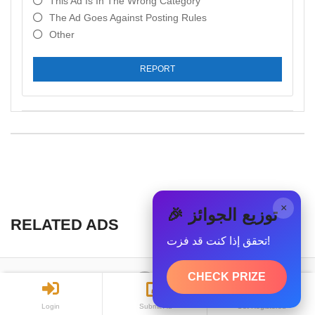
This Ad Is In The Wrong Category
The Ad Goes Against Posting Rules
Other
REPORT
×
🎉 توزيع الجوائز
RELATED ADS
تحقق إذا كنت قد فزت!
CHECK PRIZE
Login
All copyrights reserved © 2019 - WasetEgypt
Submit Ad
Get Registered