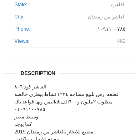
State:
القاهرة
City:
العاشر من رمضان
Phone:
٠١٠٩١١٠٠٧٨٥
Views:
482
DESCRIPTION
العاشر كود ٨٠٦
قطعه ارض للبيع مساحه ١٢٢٤ نشاط بيطرى خالصه
التمن وبها قواعد بالa6مطلوب ٢مليون و٦٠٠الف
٠١٠٩١١٠٠٧٨٥
وسيط مصر
كما يوجد
مصنع للايجار بالعاشر من رمضان 2019,
مصنع للايجار ب اكتوبر,