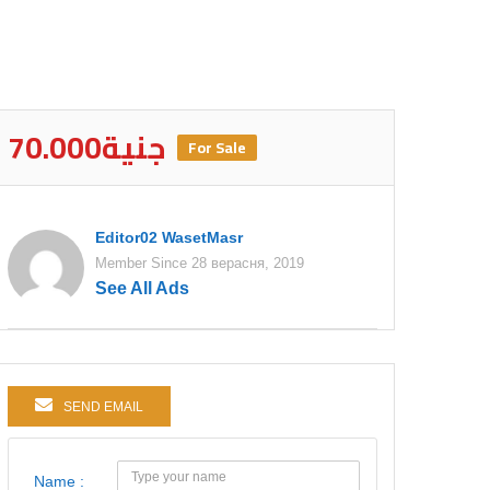
70.000جنية
For Sale
Editor02 WasetMasr
Member Since 28 верасня, 2019
See All Ads
SEND EMAIL
Name :