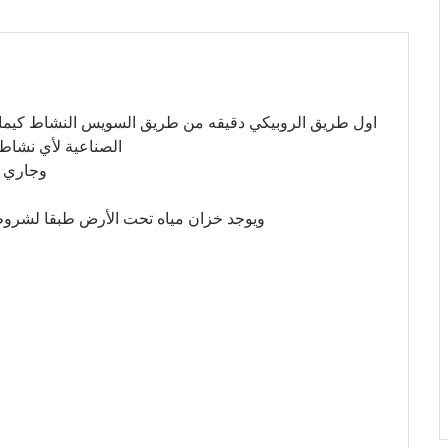
اول طريق الروبيكي دقيقه من طريق السويس النشاط كيماو
الصناعية لأي نشاط اخر المبني الإ
وجاري ا
ويوجد خزان مياه تحت الأرض طبقا لشروط هيءه التنمية ا