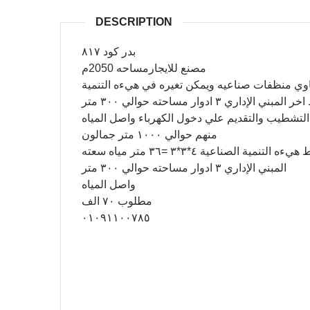
DESCRIPTION
بدر كود ٨١٧
مصنع للايجارمساحه 2050م
ي منظفات صناعيه ويمكن تغيره في هيءه التنمية
داري ٣ ادوار مساحته حوالي ٣٠٠ متر
لتشطيب والتقديم علي دخول الكهرباء واصل المياه
منهم حوالي ١٠٠٠ متر جمالون
لصناعية ٤*٣*٣ =٣٦ متر مياه سعته
المبني الإداري ٣ ادوار مساحته حوالي ٣٠٠ متر
واصل المياه
مطلوب ٧٠ الف
٠١٠٩١١٠٠٧٨٥