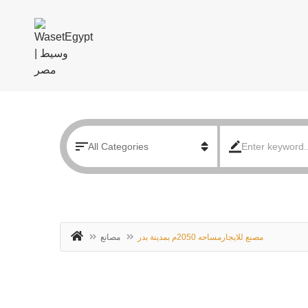
مصنع للايجارمساحه 2050م بمدينة بدر
مصانع