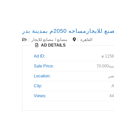
ع للايجارمساحه 2050م بمدينة بدر
القاهرة
:
مصانع
/
مصانع للايجار
:
AD DETAILS
Ad ID:
1156
70جنية
Sale Price:
صر
Location:
City:
A
Views:
44