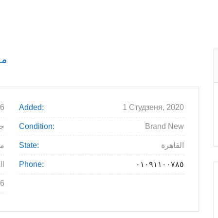
مصن
6
Added:
1 Студзеня, 2020
Brand New
Condition:
.000
القاهرة
State:
م
ll
Phone:
٠١٠٩١١٠٠٧٨٥
6