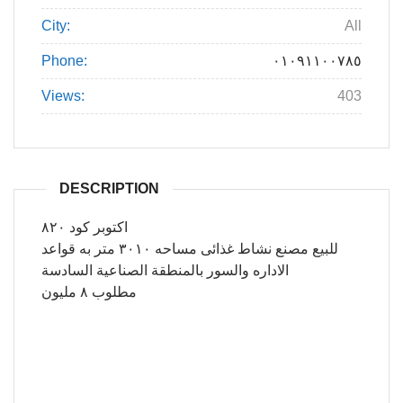
City:
All
Phone:
٠١٠٩١١٠٠٧٨٥
Views:
403
DESCRIPTION
اكتوبر كود ٨٢٠
للبيع مصنع نشاط غذائى مساحه ٣٠١٠ متر به قواعد
الاداره والسور بالمنطقة الصناعية السادسة
مطلوب ٨ مليون