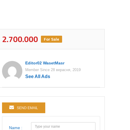
2.700.000
For Sale
Editor02 WasetMasr
Member Since 28 верасня, 2019
See All Ads
SEND EMAIL
Name :