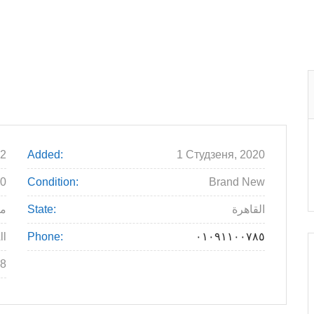
2
Added:
1 Студзеня, 2020
00
Condition:
Brand New
م
State:
القاهرة
ll
Phone:
٠١٠٩١١٠٠٧٨٥
8