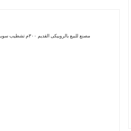
مصنع للبيع بالروبيكى القديم ٣٠٠م تشطيب سوبر لوكس ٣ادوار كهربا ٥٠ك مطلوب ٢مليون ٧٠٠الف