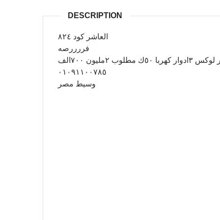
DESCRIPTION
العاشر كود ٨٢٤
فررررصه
٠١٠٩١١٠٠٧٨٥
وسيط مصر