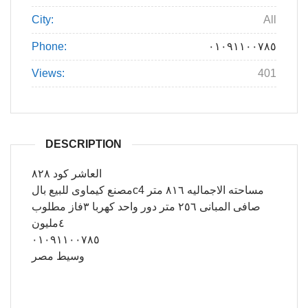
City:
All
Phone:
٠١٠٩١١٠٠٧٨٥
Views:
401
DESCRIPTION
العاشر كود ٨٢٨
مصنع كيماوى للبيع بالc4 مساحته الاجماليه ٨١٦ متر
صافى المبانى ٢٥٦ متر دور واحد كهربا ٣فاز مطلوب
٤مليون
٠١٠٩١١٠٠٧٨٥
وسيط مصر