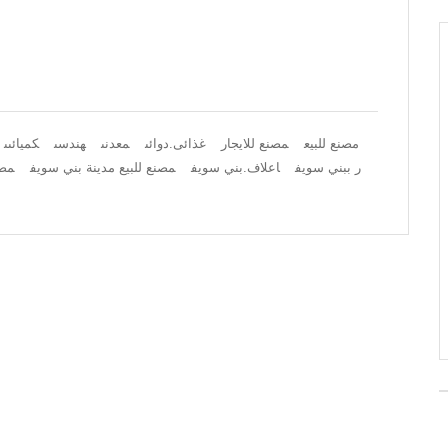
مصنع للبيع
مصنع للايجار
غذائى.دوائى
معدنى
هندسى
كميائىى
ر ببني سويف
اعلاف.بني سويف
مصنع للبيع مدينة بني سويف
مصن