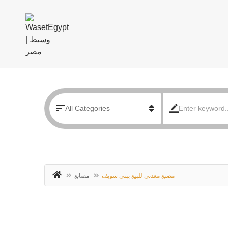
مصنع معدني للبيع ببني سويف
مصانع