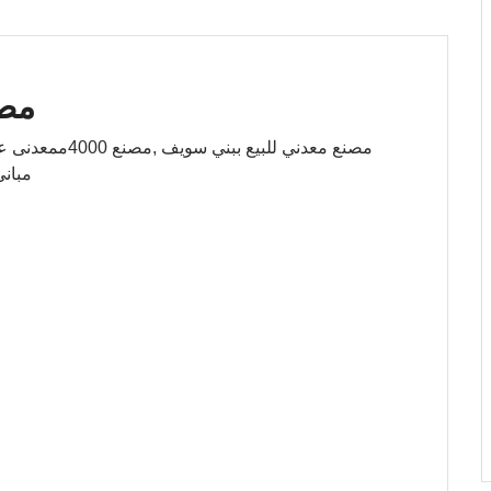
مصن
مبان