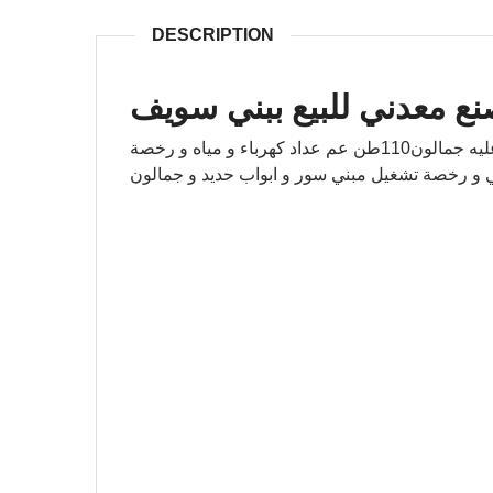
DESCRIPTION
ع معدني للبيع ببني سويف
مصنع معدني للبيع ببني سويف ,مصنع 4000ممعدنى عليه جمالون110طن عم عداد كهرباء و مياه و رخصة
ي و رخصة تشغيل مبني سور و ابواب حديد و جمالون