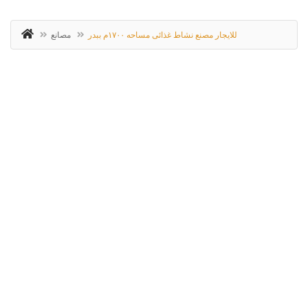
للايجار مصنع نشاط غذائى مساحه ١٧٠٠م ببدر
مصانع