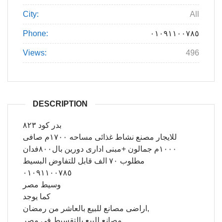
City:
All
Phone:
٠١٠٩١١٠٠٧٨٥
Views:
496
DESCRIPTION
بدر كود ٨٢٣
للايجار مصنع نشاط غذائى مساحه ١٧٠٠م صافى
١٠٠٠م جمالون +مبنى ادارى دورين بال٨٠٠فدان
مطلوب ٧٠ الف قابل للتفاوض البسيط
٠١٠٩١١٠٠٧٨٥
وسيط مصر
كما يوجد
اراضى مصانع للبيع بالعاشر من رمضان,
مصانع للبيع بالتقسيط في مصر,