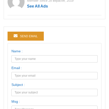
Member Since 28 верасня, 2019
See All Ads
SEND EMAIL
Name :
Email :
Subject :
Msg :