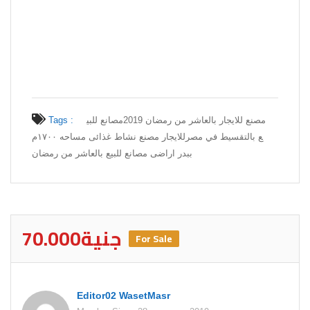
Tags :
مصانع للبي
مصنع للايجار بالعاشر من رمضان 2019
ع بالتقسيط في مصر
للايجار مصنع نشاط غذائى مساحه ١٧٠٠م
ببدر اراضى مصانع للبيع بالعاشر من رمضان
70.000جنية
For Sale
Editor02 WasetMasr